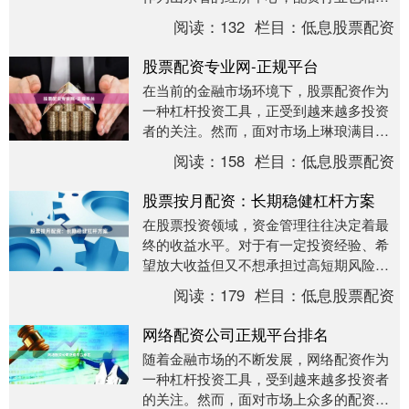
活跃。然而，面对众多配资公司，如何选
阅读：
132
栏目：
低息股票配资
择一家安全、合规....
股票配资专业网-正规平台
在当前的金融市场环境下，股票配资作为
一种杠杆投资工具，正受到越来越多投资
者的关注。然而，面对市场上琳琅满目的
配资平台宁波配资平台，如何辨别真伪、
阅读：
158
栏目：
低息股票配资
选择正规平台成为....
股票按月配资：长期稳健杠杆方案
在股票投资领域，资金管理往往决定着最
终的收益水平。对于有一定投资经验、希
望放大收益但又不想承担过高短期风险的
投资者而言，**股票按月配资**提供了一种
阅读：
179
栏目：
低息股票配资
兼顾灵活性....
网络配资公司正规平台排名
随着金融市场的不断发展，网络配资作为
一种杠杆投资工具，受到越来越多投资者
的关注。然而，面对市场上众多的配资平