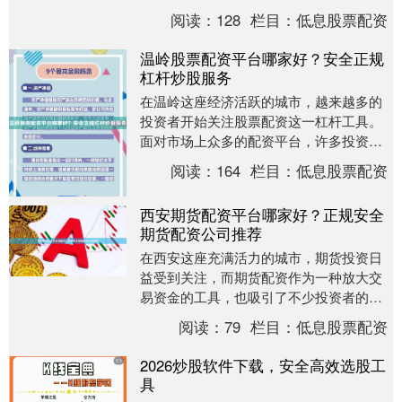
台，如何甄别正规平台、避免踩坑，成为
阅读：
128
栏目：
低息股票配资
投资者最关心的问....
温岭股票配资平台哪家好？安全正规
杠杆炒股服务
在温岭这座经济活跃的城市，越来越多的
投资者开始关注股票配资这一杠杆工具。
面对市场上众多的配资平台，许多投资者
不禁要问：温岭股票配资平台哪家好？如
阅读：
164
栏目：
低息股票配资
何选择既安全又正....
西安期货配资平台哪家好？正规安全
期货配资公司推荐
在西安这座充满活力的城市，期货投资日
益受到关注，而期货配资作为一种放大交
易资金的工具，也吸引了不少投资者的目
光。然而，面对市场上众多的配资平台免
阅读：
79
栏目：
低息股票配资
息配资开户公司，....
2026炒股软件下载，安全高效选股工
具