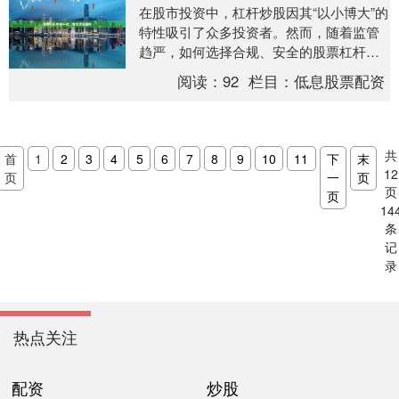
在股市投资中，杠杆炒股因其“以小博大”的
特性吸引了众多投资者。然而，随着监管
趋严，如何选择合规、安全的股票杠杆炒
股平台，成为投资者必须面对的核心问
阅读：
92
栏目：
低息股票配资
题。本文将从合....
共
首
1
2
3
4
5
6
7
8
9
10
11
下
末
12
页
一
页
页
页
14
条
记
录
热点关注
配资
炒股