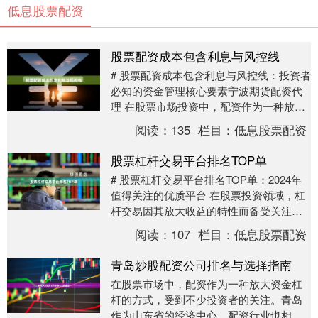
低息股票配资
股票配资成本包含利息与风控线
# 股票配资成本包含利息与风控线：投资者
必知的资金管理核心要素宁波期货配资代
理 在股票市场投资中，配资作为一种放大
资金杠杆的方式，越来越受到投资者的关
阅读：
135
栏目：
低息股票配资
注。然而，....
股票杠杆交易平台排名TOP单
# 股票杠杆交易平台排名TOP单：2024年
值得关注的优质平台 在股票投资领域，杠
杆交易因其放大收益的特性而备受关注。
然而，面对市场上众多的杠杆交易平台，
阅读：
107
栏目：
低息股票配资
如何选....
青岛炒股配资公司排名与选择指南
在股票市场中，配资作为一种放大资金杠
杆的方式，受到不少投资者的关注。青岛
作为山东省的经济中心，配资行业也相对