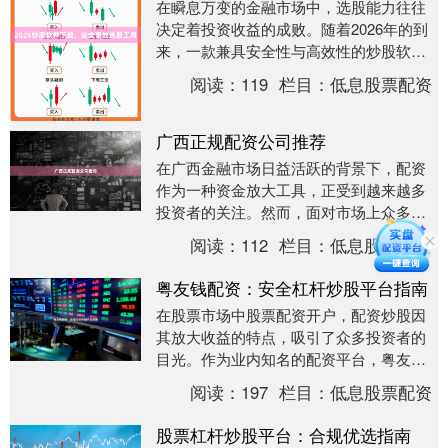
在瞬息万变的金融市场中，选股能力往往
决定着投资收益的成败。随着2026年的到
来，一款兼具安全性与高效性的炒股软件
正成为投资者不可或缺的决策助手。本文
阅读：
119
栏目：
低息股票配资
为您全面解析....
广西正规配资公司推荐
在广西金融市场日益活跃的背景下，配资
作为一种资金放大工具，正受到越来越多
投资者的关注。然而，面对市场上众多的
配资机构，如何选择一家正规、安全的配
阅读：
112
栏目：
低息股票配资
资公司成为投资者....
粤友钱配资：安全杠杆炒股平台指南
在股票市场中股票配资开户，配资炒股因
其放大收益的特点，吸引了众多投资者的
目光。作为业内知名的配资平台，粤友钱
配资凭借其安全透明的服务体系，成为许
阅读：
197
栏目：
低息股票配资
多股民放大资金、....
股票杠杆炒股平台：合规优选指南