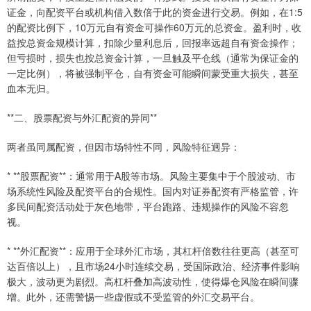
证金，向配资平台或机构借入数倍于此的资金进行交易。例如，在1:5
的配资比例下，10万元自有资金可操作60万元的总资金。盈利时，收
益按总资金规模计算，扣除少量利息后，回报率远超自有资金操作；
但亏损时，损失也按总资金计算，一旦触及平仓线（通常为保证金的
一定比例），将被强制平仓，自有资金可能瞬间蒙受重大损失，甚至
血本无归。
**二、股票配资与外汇配资的异同**
两者虽同属配资，但因市场特性不同，风险特征迥异：
* **股票配资**：通常用于A股等市场。风险主要集中于个股波动、市
场系统性风险及配资平台的合规性。国内对证券配资有严格监管，许
多民间配资活动处于灰色地带，平台跑路、违规操作的风险不容忽
视。
* **外汇配资**：应用于全球外汇市场，其杠杆倍数往往更高（甚至可
达百倍以上），且市场24小时连续交易，受国际政治、经济事件影响
极大，波动更为剧烈。高杠杆叠加高波动性，使得爆仓风险在瞬间骤
增。此外，还需警惕一些虚假或不受监管的外汇交易平台。