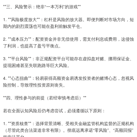
**三、风险警示：绝非“一本万利”的游戏**
1. **风险极度放大**：杠杆是风险的放大器。即便判断对市场方向，短
期内的剧烈震荡也可能在盈利前触发平仓。
2. **成本压力**：配资资金并非无偿使用，需支付利息或费用，这侵蚀
了利润，也提高了盈亏平衡点。
3. **平台风险**：非正规配资平台可能存在虚拟盘对赌、挪用保证金、
提现困难甚至失联跑路等巨大风险。
4. **心态扭曲**：轻易获得高额资金易诱发投资者的赌博心态，忽视风
险控制，导致理性投资原则丧失。
**四、理性参与的前提（若经审慎考虑后）**
若在全面认知风险后仍考虑尝试，必须遵循以下原则：
1. **资质核查**：选择背景清晰、受相关金融监管机构监督的正规机构
（尽管此类合法渠道非常有限）。彻底远离承诺“零风险”、“高额回报”
的非法平台。